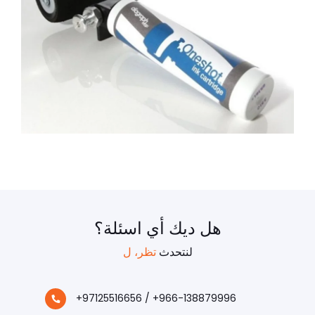
هل ديك أي اسئلة؟
لنتحدث
تظر، ل
+97125516656 / +966-138879996