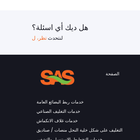
هل ديك أي اسئلة؟
لنتحدث
تظر، ل
الصفحة
خدمات ربط البضائع العامة
خدمات التغليف الصناعي
خدمات غلاف الانكماش
التغليف على شكل خلية النحل منصات / صناديق
خدمات التخطيط بالإستنسل والتشفير