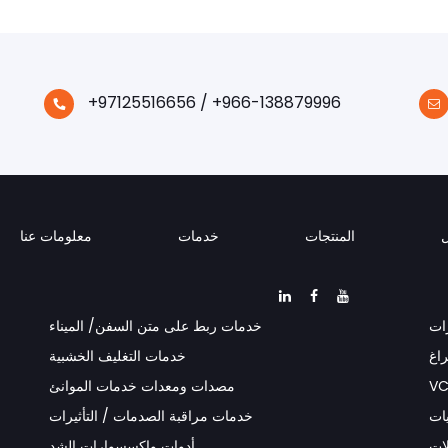
+97125516656 / +966-138879996
المنتجات
خدمات
معلومات عنا
ات
خدمات ربط على متن السفن/ الميناء
راغ
خدمات التغليف الخشبية
مصدات ومعدات خدمات الموانئ
يات
خدمات مراقبة الصدمات / التأثيرات
ات
أدوات وإكسسوارات الشد