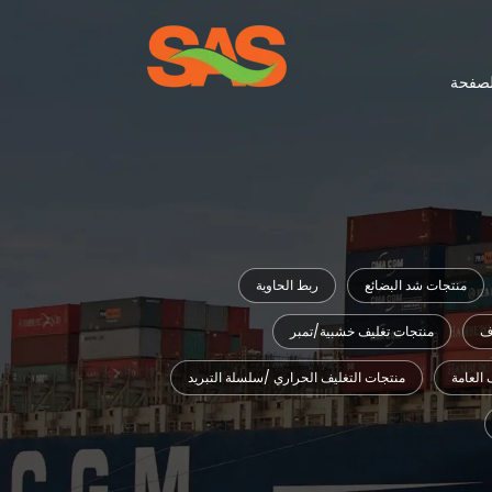
لصفحة
منتجات شد البضائع
ربط الحاوية
اف
منتجات تغليف خشبية/تمبر
 العامة
منتجات التغليف الحراري /سلسلة التبريد