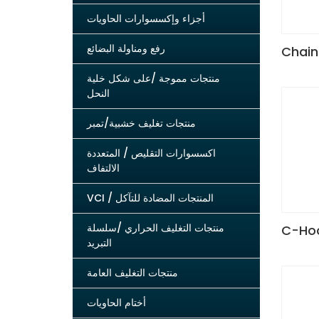
أجزاء وإكسسوارات الحاويات
رفع ومناولة البضائع
Chain
منتجات مموجة /على شكل خلية
النحل
منتجات تغليف خشبية/تمبر
اكسسوارات التقليص / المتعددة
الالتفاف
VCI / المنتجات المضادة للتآكل
منتجات التغليف الحراري /سلسلة
C-Ho
التبريد
منتجات التغليف العامة
أختام الحاويات