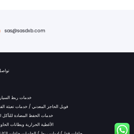
sas@sasdxb.com
تواصل
خدمات ربط السيار
فويل الحاجز المعدني / خدمات تعبئة الف
VCI خدمات الحفظ المضادة للتآكل
الأغطية الحرارية وبطانات الحاو
حلقات قفل) ادوات ربط ) الحاويات حلقات الكابل