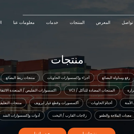
تواصل
المعرض
المنتجات
خدمات
معلومات عنا
ا
منتجات
رفع ومناولة البضائع
أجزاء وإكسسوارات الحاويات
منتجات ربط البضائع
رارة
VCI / المنتجات المضادة للتآكل
اكسسوارات التقليص / المتعددة الالتف
الأمنة
أختام الحاويات
أكسسورات وقطع غيار ايرويف
منتجات التغليف
معدات الملاحة والطفو
زلاجات القارب / اليخت
أدوات وإكسسوارات الشد
منتجاتنا
خدماتنا