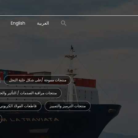
Search
العربية
English
for:
Search Button
منتجات مموجة /على شكل خلية النحل
منتجات مراقبة الصدمات / التأثير والح
منتجات الترميز والتمييز
قاطعات الفولاذ الكربوني 