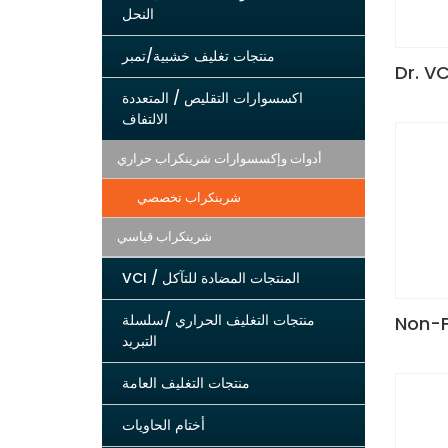
النحل
منتجات تغليف خشبية/تمبر
Dr. VC
اكسسوارات التقليص / المتعددة
الالتفاف
أدوات وإكسسوارات شرينكراب حراري
شرينكراب تخصصي
شرينكراب قياسي
VCI / المنتجات المضادة للتآكل
منتجات التغليف الحراري /سلسلة
Non-F
التبريد
منتجات التغليف العامة
أختام الحاويات