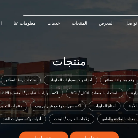
تواصل
المعرض
المنتجات
خدمات
معلومات عنا
ا
منتجات
رفع ومناولة البضائع
أجزاء وإكسسوارات الحاويات
منتجات ربط البضائع
رارة
VCI / المنتجات المضادة للتآكل
اكسسوارات التقليص / المتعددة الالتف
الأمنة
أختام الحاويات
أكسسورات وقطع غيار ايرويف
منتجات التغليف
معدات الملاحة والطفو
زلاجات القارب / اليخت
أدوات وإكسسوارات الشد
منتجاتنا
خدماتنا