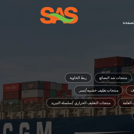
لصفحة
منتجات شد البضائع
ربط الحاوية
اف
منتجات تغليف خشبية/تمبر
 العامة
منتجات التغليف الحراري /سلسلة التبريد