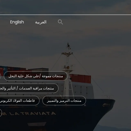
Search
العربية
English
for:
Search Button
منتجات مموجة /على شكل خلية النحل
منتجات مراقبة الصدمات / التأثير والح
منتجات الترميز والتمييز
قاطعات الفولاذ الكربوني 