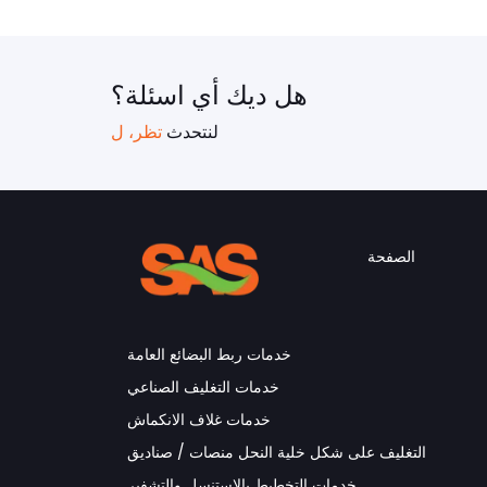
هل ديك أي اسئلة؟
لنتحدث
تظر، ل
الصفحة
خدمات ربط البضائع العامة
خدمات التغليف الصناعي
خدمات غلاف الانكماش
التغليف على شكل خلية النحل منصات / صناديق
خدمات التخطيط بالإستنسل والتشفير