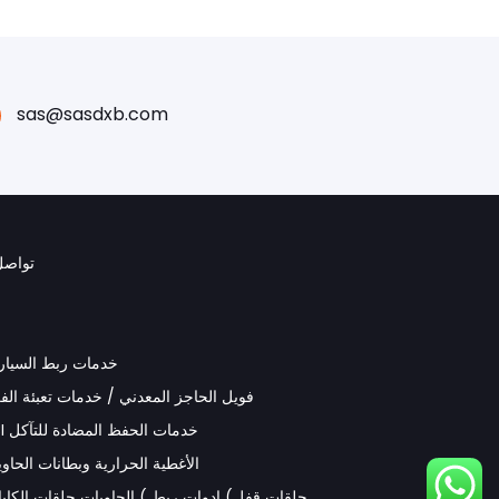
sas@sasdxb.com
تواصل
خدمات ربط السيار
فويل الحاجز المعدني / خدمات تعبئة الف
VCI خدمات الحفظ المضادة للتآكل
الأغطية الحرارية وبطانات الحاو
حلقات قفل) ادوات ربط ) الحاويات حلقات الكابل