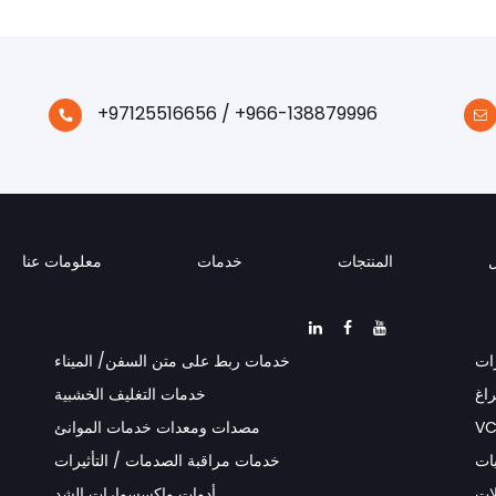
+97125516656 / +966-138879996
المنتجات
خدمات
معلومات عنا
ات
خدمات ربط على متن السفن/ الميناء
راغ
خدمات التغليف الخشبية
مصدات ومعدات خدمات الموانئ
يات
خدمات مراقبة الصدمات / التأثيرات
ات
أدوات وإكسسوارات الشد