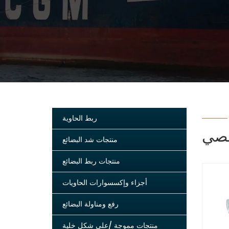
ربط الحاوية
صصي
منتجات شد البضائع
منتجات ربط البضائع
أجزاء وإكسسوارات الحاويات
رفع ومناولة البضائع
منتجات مموجة /على شكل خلية