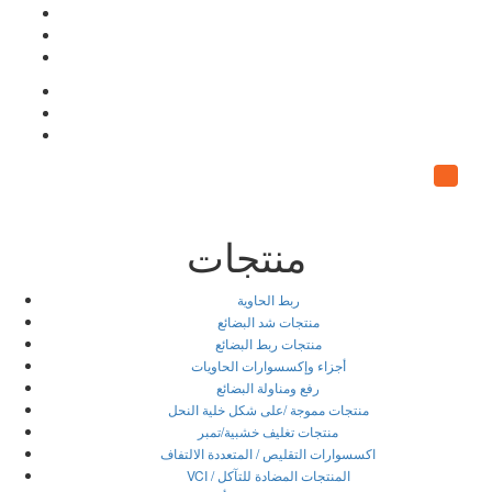
منتجات
ربط الحاوية
منتجات شد البضائع
منتجات ربط البضائع
أجزاء وإكسسوارات الحاويات
رفع ومناولة البضائع
منتجات مموجة /على شكل خلية النحل
منتجات تغليف خشبية/تمبر
اكسسوارات التقليص / المتعددة الالتفاف
VCI / المنتجات المضادة للتآكل