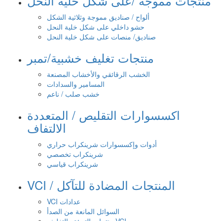
منتجات مموجة /على شكل خلية النحل
ألواح / صناديق مموجة وثلاثية الشكل
حشو داخلي على شكل خلية النحل
صناديق/ منصات على شكل خلية النحل
منتجات تغليف خشبية/تمبر
الخشب الرقائقي والأخشاب المصنعة
المسامير والسدادات
خشب صلب / ناعم
اكسسوارات التقليص / المتعددة
الالتفاف
أدوات وإكسسوارات شرينكراب حراري
شرينكراب تخصصي
شرينكراب قياسي
VCI / المنتجات المضادة للتآكل
VCI عدادات
السوائل المانعة من الصدأ