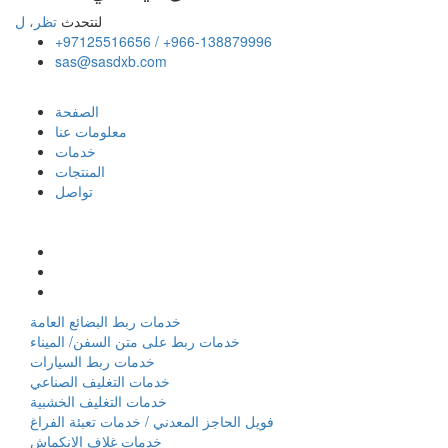
لنتحدث
تظر، ل
+97125516656 / +966-138879996
sas@sasdxb.com
الصفحة
معلومات عنا
خدمات
المنتجات
تواصل
خدمات ربط البضائع العامة
خدمات ربط على متن السفن/ الميناء
خدمات ربط السيارات
خدمات التغليف الصناعي
خدمات التغليف الخشبية
فويل الحاجز المعدني / خدمات تعبئة الفراغ
خدمات غلاف الانكماش